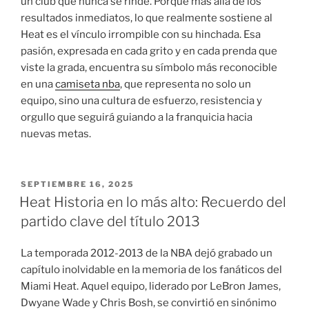
un club que nunca se rinde. Porque más allá de los
resultados inmediatos, lo que realmente sostiene al
Heat es el vínculo irrompible con su hinchada. Esa
pasión, expresada en cada grito y en cada prenda que
viste la grada, encuentra su símbolo más reconocible
en una
camiseta nba
, que representa no solo un
equipo, sino una cultura de esfuerzo, resistencia y
orgullo que seguirá guiando a la franquicia hacia
nuevas metas.
PUBLICADO
SEPTIEMBRE 16, 2025
EL
Heat Historia en lo más alto: Recuerdo del
partido clave del título 2013
La temporada 2012-2013 de la NBA dejó grabado un
capítulo inolvidable en la memoria de los fanáticos del
Miami Heat. Aquel equipo, liderado por LeBron James,
Dwyane Wade y Chris Bosh, se convirtió en sinónimo