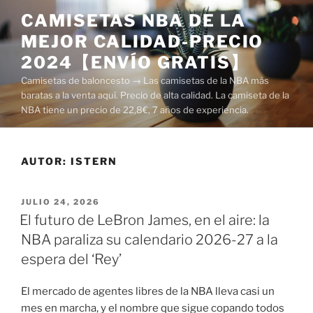
Saltar
CAMISETAS NBA DE LA
al
MEJOR CALIDAD-PRECIO
contenido
2024【ENVÍO GRATIS】
Camisetas de baloncesto → Las camisetas de la NBA más
baratas a la venta aquí. Precio de alta calidad. La camiseta de la
NBA tiene un precio de 22,8€, 7 años de experiencia.
AUTOR:
ISTERN
PUBLICADO
JULIO 24, 2026
EL
El futuro de LeBron James, en el aire: la
NBA paraliza su calendario 2026-27 a la
espera del ‘Rey’
El mercado de agentes libres de la NBA lleva casi un
mes en marcha, y el nombre que sigue copando todos