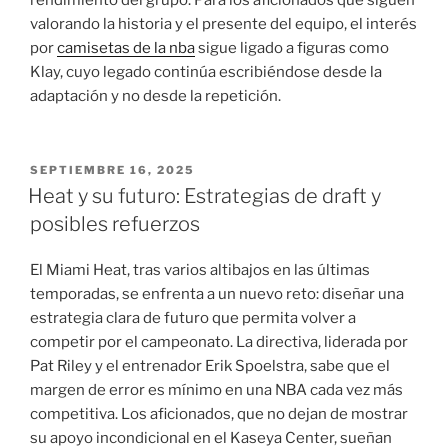
rendimiento del grupo. Para los aficionados que siguen
valorando la historia y el presente del equipo, el interés
por
camisetas de la nba
sigue ligado a figuras como
Klay, cuyo legado continúa escribiéndose desde la
adaptación y no desde la repetición.
PUBLICADO
SEPTIEMBRE 16, 2025
EL
Heat y su futuro: Estrategias de draft y
posibles refuerzos
El Miami Heat, tras varios altibajos en las últimas
temporadas, se enfrenta a un nuevo reto: diseñar una
estrategia clara de futuro que permita volver a
competir por el campeonato. La directiva, liderada por
Pat Riley y el entrenador Erik Spoelstra, sabe que el
margen de error es mínimo en una NBA cada vez más
competitiva. Los aficionados, que no dejan de mostrar
su apoyo incondicional en el Kaseya Center, sueñan