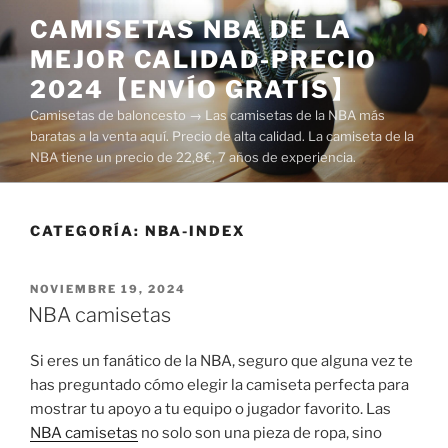
Saltar
CAMISETAS NBA DE LA
al
MEJOR CALIDAD-PRECIO
contenido
2024【ENVÍO GRATIS】
Camisetas de baloncesto → Las camisetas de la NBA más
baratas a la venta aquí. Precio de alta calidad. La camiseta de la
NBA tiene un precio de 22,8€, 7 años de experiencia.
CATEGORÍA:
NBA-INDEX
PUBLICADO
NOVIEMBRE 19, 2024
EL
NBA camisetas
Si eres un fanático de la NBA, seguro que alguna vez te
has preguntado cómo elegir la camiseta perfecta para
mostrar tu apoyo a tu equipo o jugador favorito. Las
NBA camisetas
no solo son una pieza de ropa, sino