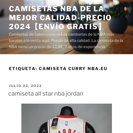
Saltar
CAMISETAS NBA DE LA
al
MEJOR CALIDAD-PRECIO
contenido
2024【ENVÍO GRATIS】
Camisetas de baloncesto → Las camisetas de la NBA más
baratas a la venta aquí. Precio de alta calidad. La camiseta de la
NBA tiene un precio de 22,8€, 7 años de experiencia.
ETIQUETA:
CAMISETA CURRY NBA.EU
PUBLICADO
JULIO 22, 2022
EL
camiseta all star nba jordan