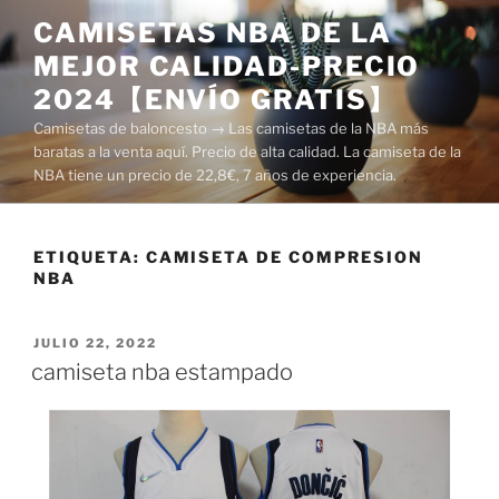
Saltar
CAMISETAS NBA DE LA
al
MEJOR CALIDAD-PRECIO
contenido
2024【ENVÍO GRATIS】
Camisetas de baloncesto → Las camisetas de la NBA más
baratas a la venta aquí. Precio de alta calidad. La camiseta de la
NBA tiene un precio de 22,8€, 7 años de experiencia.
ETIQUETA:
CAMISETA DE COMPRESION
NBA
PUBLICADO
JULIO 22, 2022
EL
camiseta nba estampado