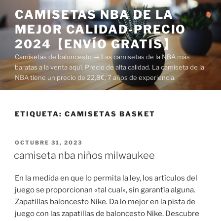
Saltar
CAMISETAS NBA DE LA
al
MEJOR CALIDAD-PRECIO
contenido
2024【ENVÍO GRATIS】
Camisetas de baloncesto → Las camisetas de la NBA más
baratas a la venta aquí. Precio de alta calidad. La camiseta de la
NBA tiene un precio de 22,8€, 7 años de experiencia.
ETIQUETA:
CAMISETAS BASKET
PUBLICADO
OCTUBRE 31, 2023
EL
camiseta nba niños milwaukee
En la medida en que lo permita la ley, los artículos del
juego se proporcionan «tal cual», sin garantía alguna.
Zapatillas baloncesto Nike. Da lo mejor en la pista de
juego con las zapatillas de baloncesto Nike. Descubre