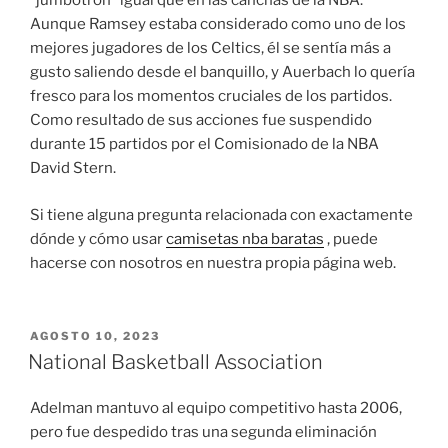
“jumbotron” igual que en las canchas de la NBA.
Aunque Ramsey estaba considerado como uno de los
mejores jugadores de los Celtics, él se sentía más a
gusto saliendo desde el banquillo, y Auerbach lo quería
fresco para los momentos cruciales de los partidos.
Como resultado de sus acciones fue suspendido
durante 15 partidos por el Comisionado de la NBA
David Stern.
Si tiene alguna pregunta relacionada con exactamente
dónde y cómo usar
camisetas nba baratas
, puede
hacerse con nosotros en nuestra propia página web.
PUBLICADO
AGOSTO 10, 2023
EL
National Basketball Association
Adelman mantuvo al equipo competitivo hasta 2006,
pero fue despedido tras una segunda eliminación