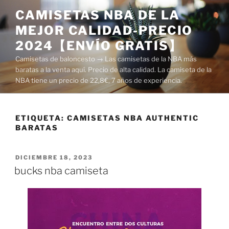
Saltar
CAMISETAS NBA DE LA
al
MEJOR CALIDAD-PRECIO
contenido
2024【ENVÍO GRATIS】
Camisetas de baloncesto → Las camisetas de la NBA más
baratas a la venta aquí. Precio de alta calidad. La camiseta de la
NBA tiene un precio de 22,8€, 7 años de experiencia.
ETIQUETA:
CAMISETAS NBA AUTHENTIC
BARATAS
PUBLICADO
DICIEMBRE 18, 2023
EL
bucks nba camiseta