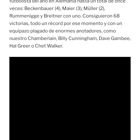
futbolista del año en Alemania hasta un total de once
veces: Beckenbauer (4), Maier (3), Müller (2),
Rummenigge y Breitner con uno. Consiguieron 68
victorias, todo un récord por ese momento y con un
equipazo plagado de enormes anotadores, como
nuestro Chamberlain, Billy Cunningham, Dave Gambee,
Hal Greer o Chet Walker.