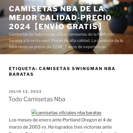
Saltar
CAMISETAS NBA DE LA
al
MEJOR CALIDAD-PRECIO
contenido
2024【ENVÍO GRATIS】
Camisetas de baloncesto → Las camisetas de la NBA más
baratas a la venta aquí. Precio de alta calidad. La camiseta de la
NBA tiene un precio de 22,8€, 7 años de experiencia.
ETIQUETA:
CAMISETAS SWINGMAN NBA
BARATAS
PUBLICADO
JULIO 12, 2023
EL
Todo Camisetas Nba
Los meses de enero ante Portland Oregon el 4 de
marzo de 2003 vs. Ha logrados tres victorias ante