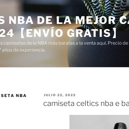
 NBA DE LA MEJOR C
024【ENVÍO GRATIS】
camisetas de la NBA más baratas a la venta aquí. Precio de a
7 años de experiencia.
PUBLICADO
ISETA NBA
JULIO 22, 2022
EL
camiseta celtics nba e b