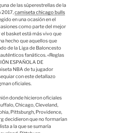
una de las súperestrellas de la
n 2017,
camiseta chicago bulls
egido en una ocasión en el
ocasiones como parte del mejor
or el basket está más vivo que
 ha hecho que aquellos que
do de la Liga de Baloncesto
auténticos fanáticos. «Reglas
RACIÓN ESPAÑOLA DE
iseta NBA de tu jugador
sequiar con este detallazo
gman oficiales.
nión donde hicieron oficiales
Buffalo, Chicago, Cleveland,
phia, Pittsburgh, Providence,
burg decidieron que no formarían
ista a la que se sumaría