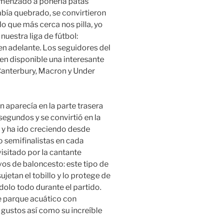
omenzado a ponerla patas
había quebrado, se convirtieron
lo que más cerca nos pilla, yo
uestra liga de fútbol:
6 en adelante. Los seguidores del
en disponible una interesante
Canterbury, Macron y Under
 aparecía en la parte trasera
egundos y se convirtió en la
l y ha ido creciendo desde
 semifinalistas en cada
visitado por la cantante
vos de baloncesto: este tipo de
jetan el tobillo y lo protege de
dolo todo durante el partido.
 parque acuático con
 gustos así como su increíble