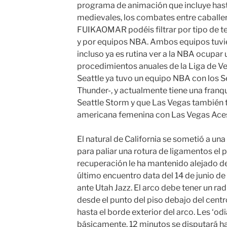
programa de animación que incluye hast
medievales, los combates entre caballer
FUIKAOMAR podéis filtrar por tipo de te
y por equipos NBA. Ambos equipos tuvier
incluso ya es rutina ver a la NBA ocupar 
procedimientos anuales de la Liga de V
Seattle ya tuvo un equipo NBA con los S
Thunder-, y actualmente tiene una franq
Seattle Storm y que Las Vegas también ti
americana femenina con Las Vegas Ace
El natural de California se sometió a una 
para paliar una rotura de ligamentos el p
recuperación le ha mantenido alejado de
último encuentro data del 14 de junio de 
ante Utah Jazz. El arco debe tener un r
desde el punto del piso debajo del centr
hasta el borde exterior del arco. Les ‘od
básicamente. 12 minutos se disputará h