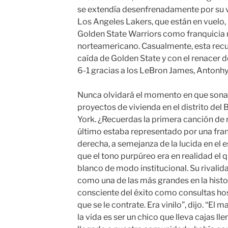
se extendía desenfrenadamente por su ve
Los Angeles Lakers, que están en vuelo, 
Golden State Warriors como franquicia 
norteamericano. Casualmente, esta recup
caída de Golden State y con el renacer d
6-1 gracias a los LeBron James, Antonh
Nunca olvidará el momento en que sonab
proyectos de vivienda en el distrito del
York. ¿Recuerdas la primera canción de
último estaba representado por una fran
derecha, a semejanza de la lucida en el 
que el tono purpúreo era en realidad el
blanco de modo institucional. Su rivalid
como una de las más grandes en la histo
consciente del éxito como consultas ho
que se le contrate. Era vinilo”, dijo. “El
la vida es ser un chico que lleva cajas lle