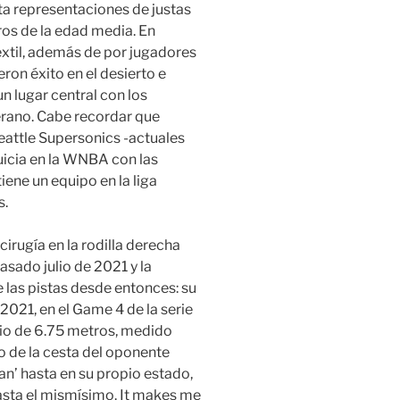
a representaciones de justas
os de la edad media. En
xtil, además de por jugadores
on éxito en el desierto e
un lugar central con los
erano. Cabe recordar que
eattle Supersonics -actuales
uicia en la WNBA con las
ene un equipo en la liga
s.
cirugía en la rodilla derecha
asado julio de 2021 y la
 las pistas desde entonces: su
2021, en el Game 4 de la serie
adio de 6.75 metros, medido
o de la cesta del oponente
ian’ hasta en su propio estado,
asta el mismísimo. It makes me