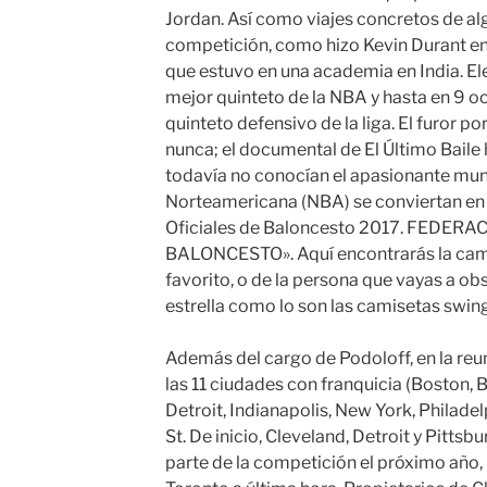
Jordan. Así como viajes concretos de alg
competición, como hizo Kevin Durant e
que estuvo en una academia en India. El
mejor quinteto de la NBA y hasta en 9 
quinteto defensivo de la liga. El furor p
nunca; el documental de El Último Baile
todavía no conocían el apasionante mun
Norteamericana (NBA) se conviertan en 
Oficiales de Baloncesto 2017. FEDE
BALONCESTO». Aquí encontrarás la cam
favorito, o de la persona que vayas a ob
estrella como lo son las camisetas swin
Además del cargo de Podoloff, en la reu
las 11 ciudades con franquicia (Boston, 
Detroit, Indianapolis, New York, Philadel
St. De inicio, Cleveland, Detroit y Pitts
parte de la competición el próximo año, l