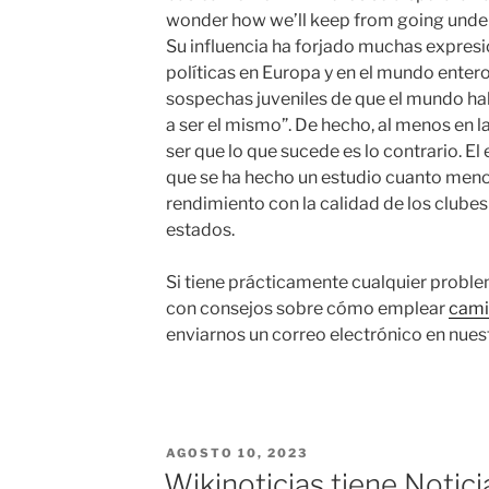
wonder how we’ll keep from going under
Su influencia ha forjado muchas expres
políticas en Europa y en el mundo enter
sospechas juveniles de que el mundo ha
a ser el mismo”. De hecho, al menos en 
ser que lo que sucede es lo contrario. E
que se ha hecho un estudio cuanto meno
rendimiento con la calidad de los clubes
estados.
Si tiene prácticamente cualquier proble
con consejos sobre cómo emplear
camis
enviarnos un correo electrónico en nuestr
PUBLICADO
AGOSTO 10, 2023
EL
Wikinoticias tiene Notic