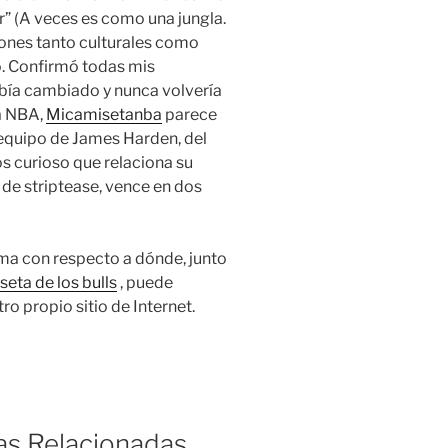
” (A veces es como una jungla.
iones tanto culturales como
o. Confirmó todas mis
bía cambiado y nunca volvería
la NBA,
Micamisetanba
parece
l equipo de James Harden, del
s curioso que relaciona su
 de striptease, vence en dos
ma con respecto a dónde, junto
eta de los bulls
, puede
o propio sitio de Internet.
ias Relacionadas