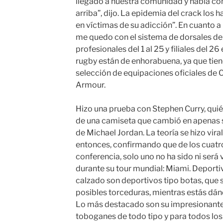
llegado a nuestra comunidad y había c
arriba”, dijo. La epidemia del crack los 
en víctimas de su adicción”. En cuanto a 
me quedo con el sistema de dorsales de n
profesionales del 1 al 25 y filiales del 2
rugby están de enhorabuena, ya que tien
selección de equipaciones oficiales de 
Armour.
Hizo una prueba con Stephen Curry, quién
de una camiseta que cambió en apenas s
de Michael Jordan. La teoría se hizo vira
entonces, confirmando que de los cuatro
conferencia, solo uno no ha sido ni será 
durante su tour mundial: Miami. Deporti
calzado son deportivos tipo botas, que su
posibles torceduras, mientras estás dán
Lo más destacado son su impresionante
toboganes de todo tipo y para todos los