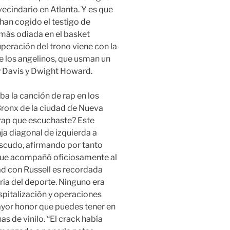
cindario en Atlanta. Y es que
han cogido el testigo de
más odiada en el basket
eración del trono viene con la
e los angelinos, que usman un
y Davis y Dwight Howard.
a la canción de rap en los
 Bronx de la ciudad de Nueva
 rap que escuchaste? Este
ja diagonal de izquierda a
escudo, afirmando por tanto
 que acompañó oficiosamente al
ad con Russell es recordada
ria del deporte. Ninguno era
spitalización y operaciones
 mayor honor que puedes tener en
nas de vinilo. “El crack había