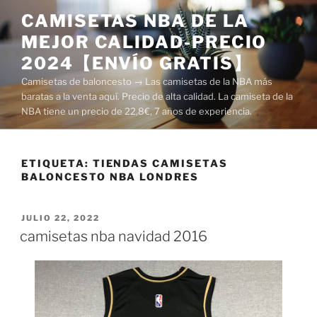
Saltar
CAMISETAS NBA DE LA
al
MEJOR CALIDAD-PRECIO
contenido
2024【ENVÍO GRATIS】
Camisetas de baloncesto → Las camisetas de la NBA más
baratas a la venta aquí. Precio de alta calidad. La camiseta de la
NBA tiene un precio de 22,8€, 7 años de experiencia.
ETIQUETA:
TIENDAS CAMISETAS
BALONCESTO NBA LONDRES
PUBLICADO
JULIO 22, 2022
EL
camisetas nba navidad 2016