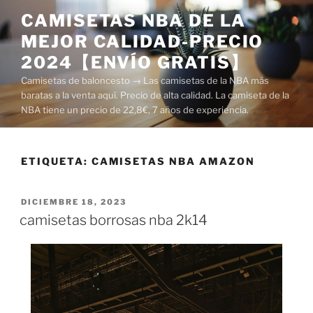
Saltar
CAMISETAS NBA DE LA
al
MEJOR CALIDAD-PRECIO
contenido
2024【ENVÍO GRATIS】
Camisetas de baloncesto → Las camisetas de la NBA más
baratas a la venta aquí. Precio de alta calidad. La camiseta de la
NBA tiene un precio de 22,8€, 7 años de experiencia.
ETIQUETA:
CAMISETAS NBA AMAZON
PUBLICADO
DICIEMBRE 18, 2023
EL
camisetas borrosas nba 2k14