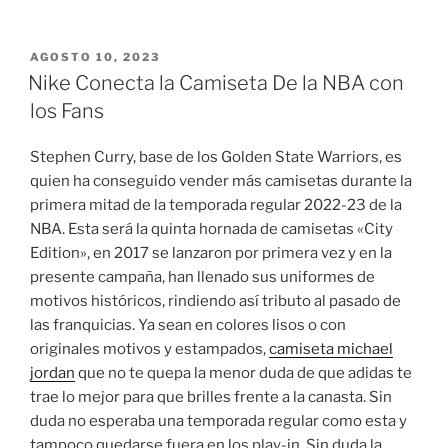
PUBLICADO
AGOSTO 10, 2023
EL
Nike Conecta la Camiseta De la NBA con
los Fans
Stephen Curry, base de los Golden State Warriors, es
quien ha conseguido vender más camisetas durante la
primera mitad de la temporada regular 2022-23 de la
NBA. Esta será la quinta hornada de camisetas «City
Edition», en 2017 se lanzaron por primera vez y en la
presente campaña, han llenado sus uniformes de
motivos históricos, rindiendo así tributo al pasado de
las franquicias. Ya sean en colores lisos o con
originales motivos y estampados,
camiseta michael
jordan
que no te quepa la menor duda de que adidas te
trae lo mejor para que brilles frente a la canasta. Sin
duda no esperaba una temporada regular como esta y
tampoco quedarse fuera en los play-in. Sin duda la