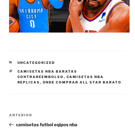
CATEGORÍAS
UNCATEGORIZED
ETIQUETAS
CAMISETAS NBA BARATAS
CONTRAREEMBOLSO
,
CAMISETAS NBA
REPLICAS
,
ONDE COMPRAR ALL STAR BARATO
Navegación
Entrada
ANTERIOR
de
anterior:
camisetas futbol eqipos nba
entradas