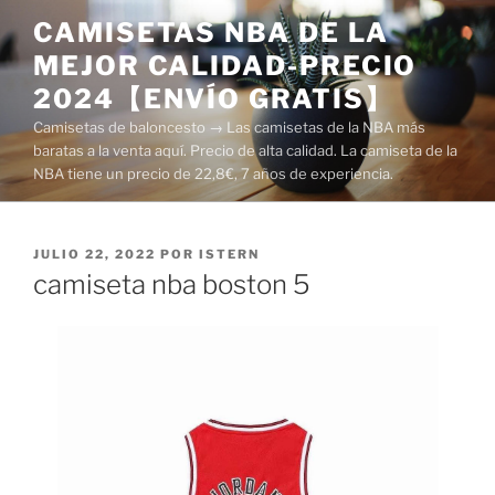
Saltar
CAMISETAS NBA DE LA
al
MEJOR CALIDAD-PRECIO
contenido
2024【ENVÍO GRATIS】
Camisetas de baloncesto → Las camisetas de la NBA más
baratas a la venta aquí. Precio de alta calidad. La camiseta de la
NBA tiene un precio de 22,8€, 7 años de experiencia.
PUBLICADO
JULIO 22, 2022
POR
ISTERN
EL
camiseta nba boston 5