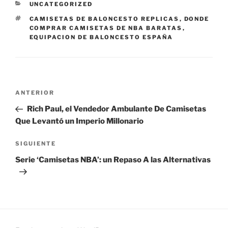
CATEGORÍAS
UNCATEGORIZED
ETIQUETAS
CAMISETAS DE BALONCESTO REPLICAS
,
DONDE
COMPRAR CAMISETAS DE NBA BARATAS
,
EQUIPACION DE BALONCESTO ESPAÑA
Navegación
Entrada
ANTERIOR
de
anterior:
Rich Paul, el Vendedor Ambulante De Camisetas
entradas
Que Levantó un Imperio Millonario
Siguiente
SIGUIENTE
entrada
Serie ‘Camisetas NBA’: un Repaso A las Alternativas