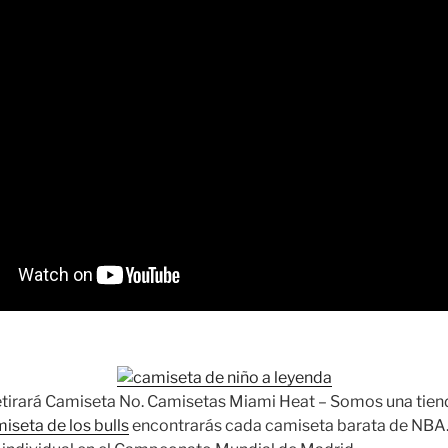
etirará Camiseta No. Camisetas Miami Heat – Somos una tien
iseta de los bulls
encontrarás cada camiseta barata de NBA. 