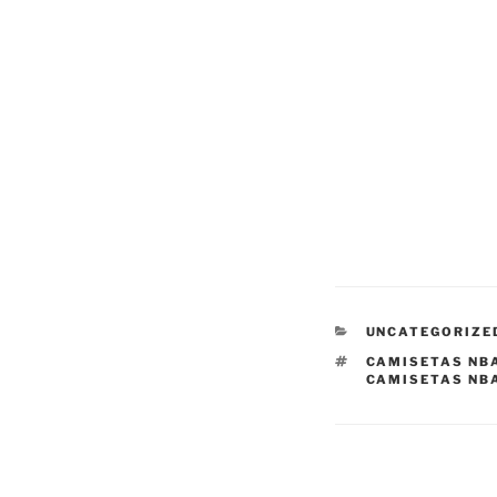
CATEGORÍAS
UNCATEGORIZE
ETIQUETAS
CAMISETAS NB
CAMISETAS NBA
Navegación