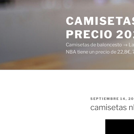
Saltar
al
CAMISETAS
contenido
PRECIO 2
Camisetas de baloncesto → Las 
NBA tiene un precio de 22,8€, 
PUBLICADO
SEPTIEMBRE 14, 2
EL
camisetas n