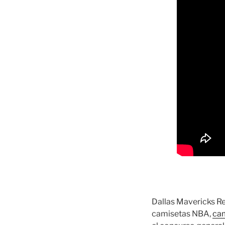
Dallas Mavericks R
camisetas NBA,
cam