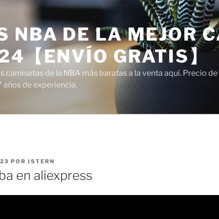
 NBA DE LA MEJOR C
024【ENVÍO GRATIS】
camisetas de la NBA más baratas a la venta aquí. Precio de a
7 años de experiencia.
023
POR
ISTERN
ba en aliexpress