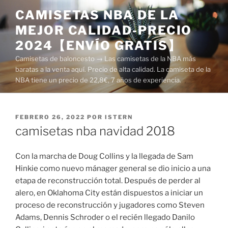
Saltar
CAMISETAS NBA DE LA
al
MEJOR CALIDAD-PRECIO
contenido
2024【ENVÍO GRATIS】
Camisetas de baloncesto → Las camisetas de la NBA más
baratas a la venta aquí. Precio de alta calidad. La camiseta de la
NBA tiene un precio de 22,8€, 7 años de experiencia.
PUBLICADO
FEBRERO 26, 2022
POR
ISTERN
EL
camisetas nba navidad 2018
Con la marcha de Doug Collins y la llegada de Sam
Hinkie como nuevo mánager general se dio inicio a una
etapa de reconstrucción total. Después de perder al
alero, en Oklahoma City están dispuestos a iniciar un
proceso de reconstrucción y jugadores como Steven
Adams, Dennis Schroder o el recién llegado Danilo