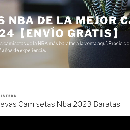
 NBA DE LA MEJOR C
024【ENVÍO GRATIS】
camisetas de la NBA más baratas a la venta aquí. Precio de a
7 años de experiencia.
R
ISTERN
evas Camisetas Nba 2023 Baratas