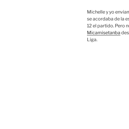
Michelle y yo envia
se acordaba de la e
12 el partido. Pero 
Micamisetanba
dest
Liga.