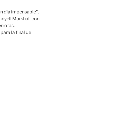
un día impensable”,
onyell Marshall con
errotas,
para la final de