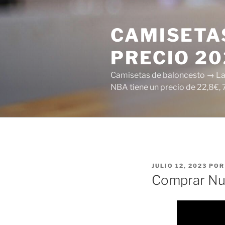
Saltar
al
CAMISETAS
contenido
PRECIO 2
Camisetas de baloncesto → Las 
NBA tiene un precio de 22,8€, 
PUBLICADO
JULIO 12, 2023
PO
EL
Comprar Nu