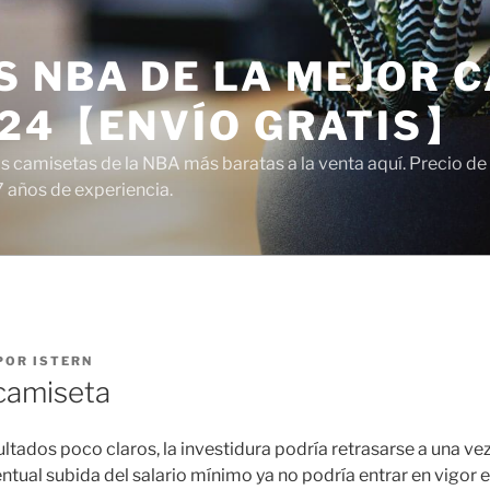
 NBA DE LA MEJOR C
024【ENVÍO GRATIS】
camisetas de la NBA más baratas a la venta aquí. Precio de a
7 años de experiencia.
POR
ISTERN
camiseta
sultados poco claros, la investidura podría retrasarse a una v
tual subida del salario mínimo ya no podría entrar en vigor e