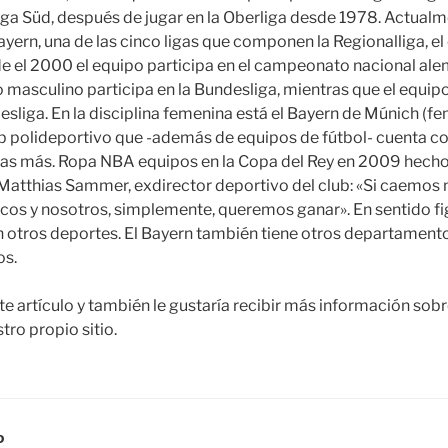
iga Süd, después de jugar en la Oberliga desde 1978. Actualmen
ayern, una de las cinco ligas que componen la Regionalliga, el 
e el 2000 el equipo participa en el campeonato nacional alem
o masculino participa en la Bundesliga, mientras que el equip
esliga. En la disciplina femenina está el Bayern de Múnich (fe
b polideportivo que -además de equipos de fútbol- cuenta co
ivas más. Ropa NBA equipos en la Copa del Rey en 2009 hech
Matthias Sammer, exdirector deportivo del club: «Si caemos 
icos y nosotros, simplemente, queremos ganar». En sentido fi
en otros deportes. El Bayern también tiene otros departament
os.
te artículo y también le gustaría recibir más información sob
tro propio sitio.
D