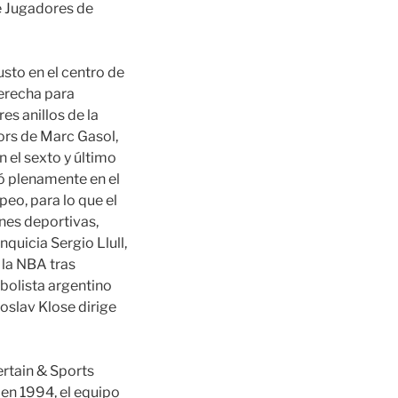
e Jugadores de
usto en el centro de
derecha para
es anillos de la
ors de Marc Gasol,
n el sexto y último
ó plenamente en el
peo, para lo que el
nes deportivas,
quicia Sergio Llull,
 la NBA tras
tbolista argentino
oslav Klose dirige
ertain & Sports
 en 1994, el equipo