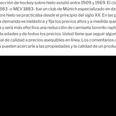
 sección de hockey sobre hielo existió entre 1909 y 1969. El 
1883 -o MEV 1883- fue un club de Múnich especializado en dep
e hielo se practicaba desde el principio del siglo XX. En las 
a demanda es inelástica y fija los precios altos y a medida que
 y será más efectiva una reducción de camiseta toronto rapt
la edades y de todos los precios. Usted tiene que seguir algu
al de calidad a precios asequibles en línea. Los comentarios d
pueden acercarle a las propiedades y la calidad de un produ