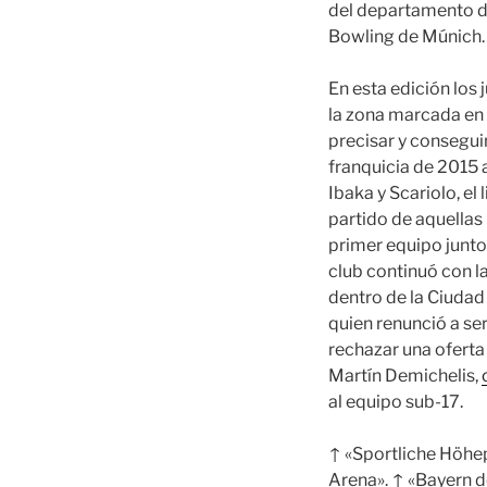
del departamento de
Bowling de Múnich.
En esta edición los 
la zona marcada en 
precisar y conseguir
franquicia de 2015 
Ibaka y Scariolo, el
partido de aquellas
primer equipo junto 
club continuó con l
dentro de la Ciudad 
quien renunció a ser
rechazar una oferta
Martín Demichelis,
al equipo sub-17.
↑ «Sportliche Höhep
Arena». ↑ «Bayern d