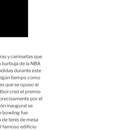
ras y camisetas que
la burbuja de la NBA
endidas durante este
 algún tiempo como
es que se opuso al
tbol creó el premio
 -precisamente por el
ión inaugural se
e bowling fue
 de tenis de mesa
l famoso edificio