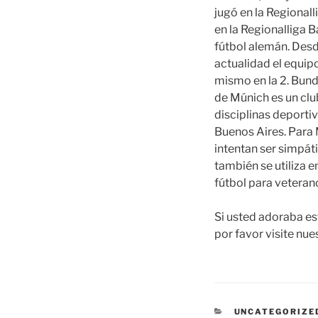
jugó en la Regionall
en la Regionalliga B
fútbol alemán. Desd
actualidad el equip
mismo en la 2. Bund
de Múnich es un clu
disciplinas deport
Buenos Aires. Para 
intentan ser simpát
también se utiliza 
fútbol para veteran
Si usted adoraba es
por favor visite nues
CATEGORÍAS
UNCATEGORIZE