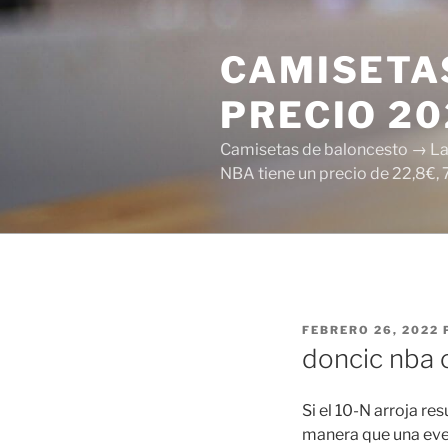
Saltar
al
CAMISETAS
contenido
PRECIO 2
Camisetas de baloncesto → Las 
NBA tiene un precio de 22,8€, 
PUBLICADO
FEBRERO 26, 2022
EL
doncic nba 
Si el 10-N arroja re
manera que una even