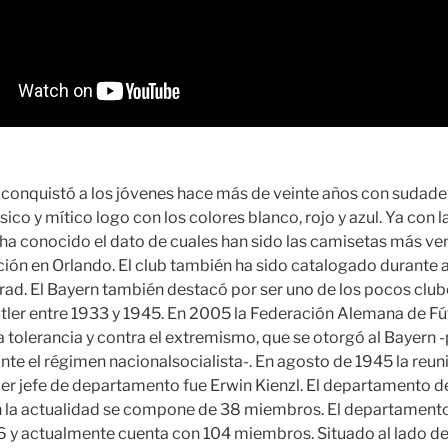
 conquistó a los jóvenes hace más de veinte años con sudade
ico y mítico logo con los colores blanco, rojo y azul. Ya con 
se ha conocido el dato de cuales han sido las camisetas más v
ión en Orlando. El club también ha sido catalogado durante
trad. El Bayern también destacó por ser uno de los pocos club
tler entre 1933 y 1945. En 2005 la Federación Alemana de Fú
la tolerancia y contra el extremismo, que se otorgó al Bayern
nte el régimen nacionalsocialista-. En agosto de 1945 la reun
imer jefe de departamento fue Erwin Kienzl. El departamento d
n la actualidad se compone de 38 miembros. El departamento
 y actualmente cuenta con 104 miembros. Situado al lado de