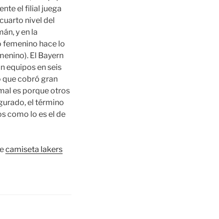
te el filial juega
cuarto nivel del
án, y en la
o femenino hace lo
menino). El Bayern
n equipos en seis
o que cobró gran
mal es porque otros
gurado, el término
os como lo es el de
re
camiseta lakers