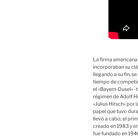
La firma americana
incorporaban su clás
llegando a su fin, 
tiempo de competic
el «Bayern-Dusel» -
régimen de Adolf Hi
«Julius Hirsch» por 
papel que tuvo dura
llevó a cabo; el pr
creado en 1983 y e
fue fundado en 1946