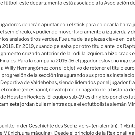
 fútbol, este departamento está asociado a la Asociación d
jugadores deberán apuntar con el stick para colocar la barra j
el semicírculo, y pudiendo mover ligeramente a izquierda y 
 los ansiados tiros verdes. Fue una de las piezas clave en los tr
a 2018. En 2019, cuando peleaba por otro título ante los Rapt
 ligamento cruzado anterior de la rodilla izquierda hizo crack e
 Finales. Para la campaña 2015-16 el jugador esloveno ingres
a Willy Hernangómez con el objetivo de retener el título euro
a progresión de la sección inaugurando sus propias instalacio
Deportiva de Valdebebas, siendo liderados por el jugador fran
 el rookie (en español, novato) mejor pagado de la historia de
 de Houston Rockets. El equipo sub-19 es dirigido por el exfu
camiseta jordan bulls
mientras que el exfutbolista alemán Mir
unkte in der Geschichte des Sechz’gers» (en alemán). ↑ «Ent
e Múnich, una máquina». Desde el principio de la Regionalliga