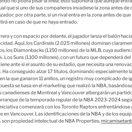
ando no podrá pisar la línea; esto supondría que aunque entras
igual que si uno de sus compañeros invadiese la zona antes de q
zador; por otra parte, si un rival entra en la zona antes de que 
petirá en caso de que no haya entrado.
rera y con espacio por delante, el jugador lanza el balón haci
cidad. Aquí, los Cardinals (2.025 millones) dominan clarament
os, los Diamonbacks (1.150 millones) de la MLB, cuya audienc
Los Suns (1.100 millones), con un futuro que dependerá del 
tiene ante sí el asunto de su estadio, que necesita una renova
d. Ha conseguido alzar 17 títulos, dominando especialmente la 
n la que ganaron 11 anillos, un registro muy complicado de igu
puesta se basa en el marketing que realizó la NBA, basándose
es canadienses de Montreal y Vancouver albergarán un parti
 arranque de la temporada regular de la NBA 2023-2024 segú
a iniciativa comenzará con los Toronto Raptors enfrentándose
re en Vancouver. Las identificaciones de la NBA y de los equ
 son propiedad intelectual de NBA Properties,
micamisetan