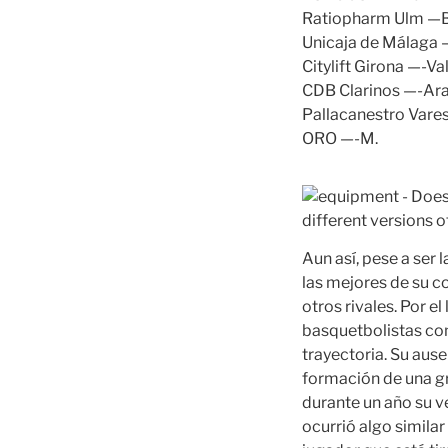
Ratiopharm Ulm —B
Unicaja de Málaga
Citylift Girona —-
CDB Clarinos —-Ar
Pallacanestro Var
ORO —-M.
Aun así, pese a ser
las mejores de su co
otros rivales. Por e
basquetbolistas com
trayectoria. Su ause
formación de una gra
durante un año su ve
ocurrió algo similar