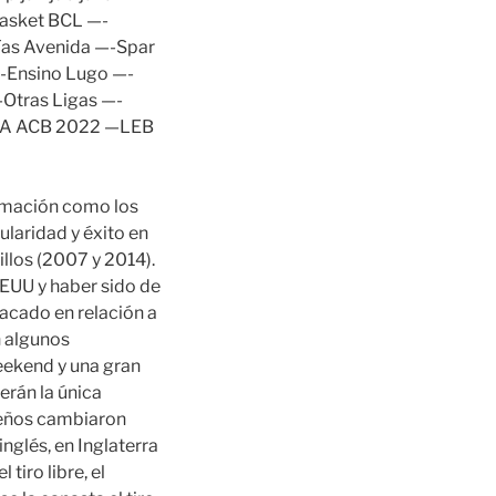
asket BCL —-
ías Avenida —-Spar
—-Ensino Lugo —-
Otras Ligas —-
OPA ACB 2022 —LEB
ormación como los
ularidad y éxito en
llos (2007 y 2014).
EEUU y haber sido de
tacado en relación a
n algunos
eekend y una gran
erán la única
ileños cambiaron
nglés, en Inglaterra
tiro libre, el