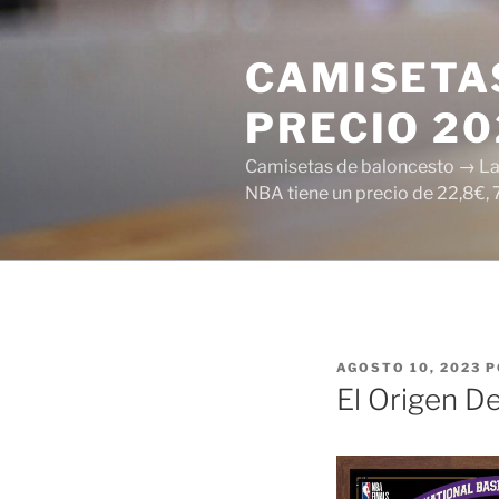
Saltar
al
CAMISETAS
contenido
PRECIO 2
Camisetas de baloncesto → Las 
NBA tiene un precio de 22,8€, 
PUBLICADO
AGOSTO 10, 2023
P
EL
El Origen De