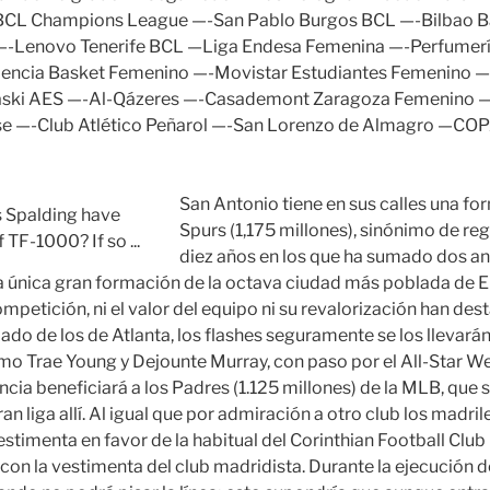
CL Champions League —-San Pablo Burgos BCL —-Bilbao B
 —-Lenovo Tenerife BCL —Liga Endesa Femenina —-Perfumer
Valencia Basket Femenino —-Movistar Estudiantes Femenino 
aski AES —-Al-Qázeres —-Casademont Zaragoza Femenino —
ese —-Club Atlético Peñarol —-San Lorenzo de Almagro —C
San Antonio tiene en sus calles una f
Spurs (1,175 millones), sinónimo de reg
diez años en los que ha sumado dos ani
 la única gran formación de la octava ciudad más poblada de 
mpetición, ni el valor del equipo ni su revalorización han des
l lado de los de Atlanta, los flashes seguramente se los llevará
o Trae Young y Dejounte Murray, con paso por el All-Star W
ncia beneficiará a los Padres (1.125 millones) de la MLB, que s
n liga allí. Al igual que por admiración a otro club los madr
stimenta en favor de la habitual del Corinthian Football Club i
 con la vestimenta del club madridista. Durante la ejecución del 