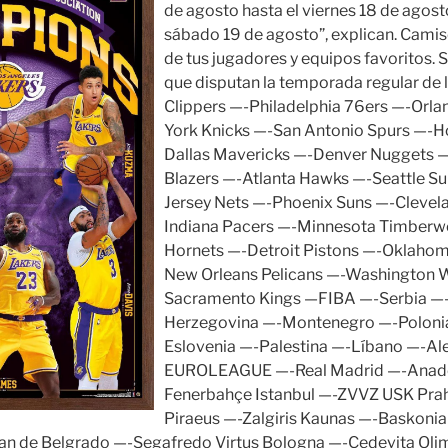
de agosto hasta el viernes 18 de agosto
sábado 19 de agosto”, explican. Cami
de tus jugadores y equipos favoritos. 
que disputan la temporada regular de 
Clippers —-Philadelphia 76ers —-Or
York Knicks —-San Antonio Spurs —-H
Dallas Mavericks —-Denver Nuggets —-
Blazers —-Atlanta Hawks —-Seattle S
Jersey Nets —-Phoenix Suns —-Clevela
Indiana Pacers —-Minnesota Timberw
Hornets —-Detroit Pistons —-Oklahom
New Orleans Pelicans —-Washington 
Sacramento Kings —FIBA —-Serbia —-
Herzegovina —-Montenegro —-Polonia
Eslovenia —-Palestina —-Líbano —-A
EUROLEAGUE —-Real Madrid —-Anadol
Fenerbahçe Istanbul —-ZVVZ USK Pra
Piraeus —-Zalgiris Kaunas —-Baskoni
 de Belgrado —-Segafredo Virtus Bologna —-Cedevita Olimp