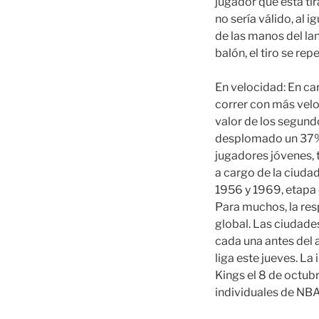
jugador que está tir
no sería válido, al 
de las manos del lan
balón, el tiro se re
En velocidad: En car
correr con más velo
valor de los segund
desplomado un 37%. 
jugadores jóvenes, 
a cargo de la ciuda
1956 y 1969, etapa e
Para muchos, la res
global. Las ciudad
cada una antes del
liga este jueves. L
Kings el 8 de octub
individuales de NBA