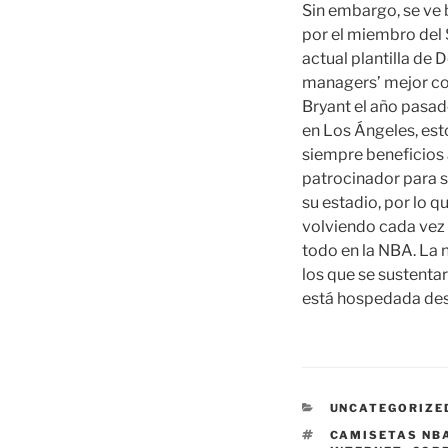
Sin embargo, se ve 
por el miembro del 
actual plantilla de 
managers’ mejor con
Bryant el año pasad
en Los Ángeles, est
siempre beneficios 
patrocinador para s
su estadio, por lo qu
volviendo cada vez 
todo en la NBA. La 
los que se sustentar
está hospedada desd
CATEGORÍAS
UNCATEGORIZE
ETIQUETAS
CAMISETAS NB