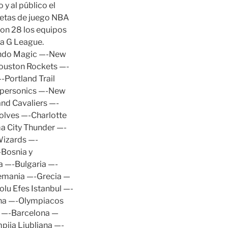
 y al público el
setas de juego NBA
Son 28 los equipos
la G League.
lando Magic —-New
ouston Rockets —-
Portland Trail
upersonics —-New
nd Cavaliers —-
olves —-Charlotte
a City Thunder —-
Wizards —-
Bosnia y
 —-Bulgaria —-
lemania —-Grecia —
u Efes Istanbul —-
ha —-Olympiacos
a —-Barcelona —
ija Ljubljana —-