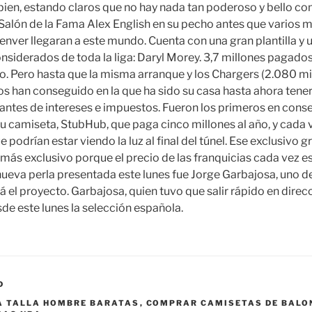
bien, estando claros que no hay nada tan poderoso y bello co
Salón de la Fama Alex English en su pecho antes que varios 
Denver llegaran a este mundo. Cuenta con una gran plantilla y 
siderados de toda la liga: Daryl Morey. 3,7 millones pagado
o. Pero hasta que la misma arranque y los Chargers (2.080 mi
os han conseguido en la que ha sido su casa hasta ahora tene
antes de intereses e impuestos. Fueron los primeros en conse
u camiseta, StubHub, que paga cinco millones al año, y cada 
e podrían estar viendo la luz al final del túnel. Ese exclusivo 
más exclusivo porque el precio de las franquicias cada vez es
nueva perla presentada este lunes fue Jorge Garbajosa, uno de
á el proyecto. Garbajosa, quien tuvo que salir rápido en direc
e este lunes la selección española.
D
A TALLA HOMBRE BARATAS
,
COMPRAR CAMISETAS DE BALO