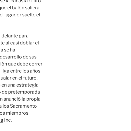
e la canasta el tiro
ue el balón saliera
el jugador suelte el
a delante para
e al casi doblar el
ia se ha
desarrollo de sus
ción que debe correr
liga entre los años
alar en el futuro.
 en una estrategia
do de pretemporada
n anunció la propia
 a los Sacramento
ipos miembros
ba
Inc.