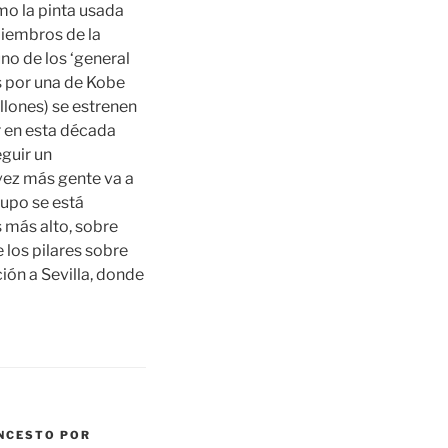
mo la pinta usada
miembros de la
uno de los ‘general
s por una de Kobe
llones) se estrenen
r en esta década
guir un
vez más gente va a
grupo se está
 más alto, sobre
 los pilares sobre
ción a Sevilla, donde
NCESTO POR