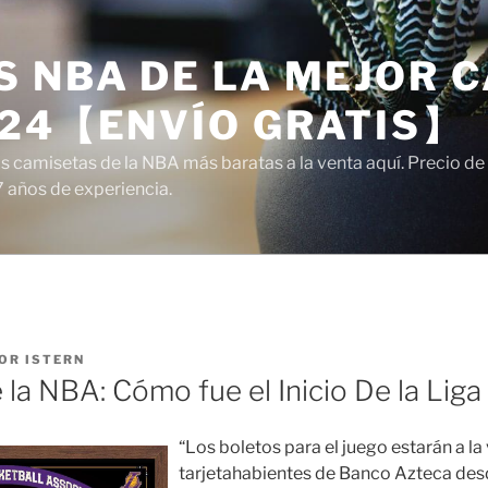
 NBA DE LA MEJOR C
024【ENVÍO GRATIS】
camisetas de la NBA más baratas a la venta aquí. Precio de a
7 años de experiencia.
OR
ISTERN
 la NBA: Cómo fue el Inicio De la Liga
“Los boletos para el juego estarán a la
tarjetahabientes de Banco Azteca desd