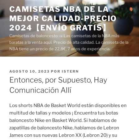
Saltar
CAMISETAS NBA DE LA
al
MEJOR CALIDAD-PRECIO
contenido
2024【ENVÍO GRATIS】
Camisetas de baloncesto → Las camisetas de la NBA más
baratas a la venta aquí. Precio de alta calidad. La camiseta de la
NBA tiene un precio de 22,8€, 7 años de experiencia.
PUBLICADO
AGOSTO 10, 2023
POR
ISTERN
EL
Entonces, por Supuesto, Hay
Comunicación Allí
Los shorts NBA de Basket World están disponibles en
multitud de tallas y modelos ¡ Encuentra tus botas
baloncesto Nike en Basket World. Si hablamos de
zapatillas de baloncesto Nike, hablamos de Lebron
James con sus nuevas Lebron XX (Lebron 20) y su