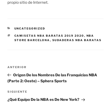
propio sitio de Internet.
CATEGORÍAS
UNCATEGORIZED
ETIQUETAS
CAMISETAS NBA BARATAS 2019 2020
,
NBA
STORE BARCELONA
,
SUDADERAS NBA BARATAS
Navegación
Entrada
ANTERIOR
de
anterior:
Origen De los Nombres De las Franquicias NBA
entradas
(Parte 2: Oeste) – Sphera Sports
Siguiente
SIGUIENTE
entrada
¿Qué Equipo De la NBA es De New York?