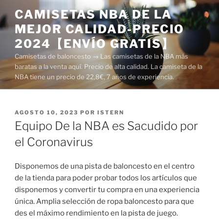
Saltar
CAMISETAS NBA DE LA
al
MEJOR CALIDAD-PRECIO
contenido
2024【ENVÍO GRATIS】
Camisetas de baloncesto → Las camisetas de la NBA más
baratas a la venta aquí. Precio de alta calidad. La camiseta de la
NBA tiene un precio de 22,8€, 7 años de experiencia.
PUBLICADO
AGOSTO 10, 2023
POR
ISTERN
EL
Equipo De la NBA es Sacudido por
el Coronavirus
Disponemos de una pista de baloncesto en el centro
de la tienda para poder probar todos los artículos que
disponemos y convertir tu compra en una experiencia
única. Amplia selección de ropa baloncesto para que
des el máximo rendimiento en la pista de juego.