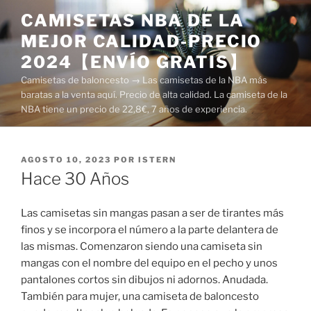
Saltar
CAMISETAS NBA DE LA
al
MEJOR CALIDAD-PRECIO
contenido
2024【ENVÍO GRATIS】
Camisetas de baloncesto → Las camisetas de la NBA más
baratas a la venta aquí. Precio de alta calidad. La camiseta de la
NBA tiene un precio de 22,8€, 7 años de experiencia.
PUBLICADO
AGOSTO 10, 2023
POR
ISTERN
EL
Hace 30 Años
Las camisetas sin mangas pasan a ser de tirantes más
finos y se incorpora el número a la parte delantera de
las mismas. Comenzaron siendo una camiseta sin
mangas con el nombre del equipo en el pecho y unos
pantalones cortos sin dibujos ni adornos. Anudada.
También para mujer, una camiseta de baloncesto