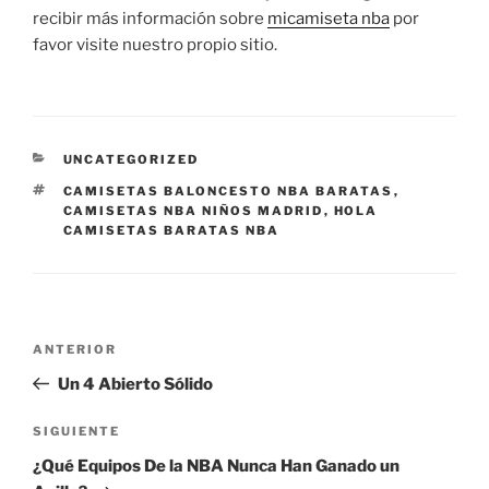
recibir más información sobre
micamiseta nba
por
favor visite nuestro propio sitio.
CATEGORÍAS
UNCATEGORIZED
ETIQUETAS
CAMISETAS BALONCESTO NBA BARATAS
,
CAMISETAS NBA NIÑOS MADRID
,
HOLA
CAMISETAS BARATAS NBA
Navegación
Entrada
ANTERIOR
de
anterior:
Un 4 Abierto Sólido
entradas
Siguiente
SIGUIENTE
entrada
¿Qué Equipos De la NBA Nunca Han Ganado un