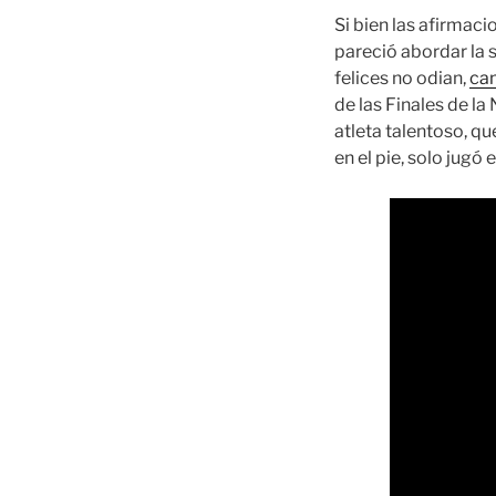
Si bien las afirmac
pareció abordar la 
felices no odian,
cam
de las Finales de la
atleta talentoso, qu
en el pie, solo jug