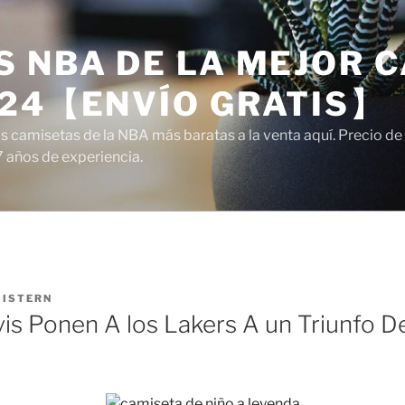
 NBA DE LA MEJOR C
024【ENVÍO GRATIS】
camisetas de la NBA más baratas a la venta aquí. Precio de a
7 años de experiencia.
R
ISTERN
is Ponen A los Lakers A un Triunfo De