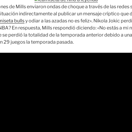
iones de Mills enviaron ondas de choque a través de las redes
situación indirectamente al publicar un mensaje críptico que 
iseta bulls
y odiar a las azadas no es feliz». Nikola Jokic per
 NBA? En respuesta, Mills respondió diciendo: «No estás a mi ni
e se perdió la totalidad de la temporada anterior debido a una
ó en 29 juegos la temporada pasada.