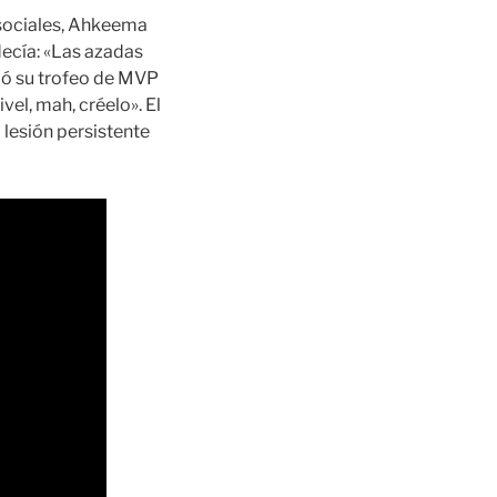
 sociales, Ahkeema
decía: «Las azadas
dió su trofeo de MVP
vel, mah, créelo». El
 lesión persistente