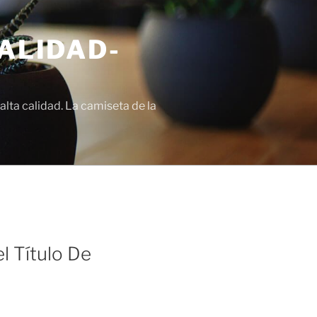
ALIDAD-
lta calidad. La camiseta de la
l Título De