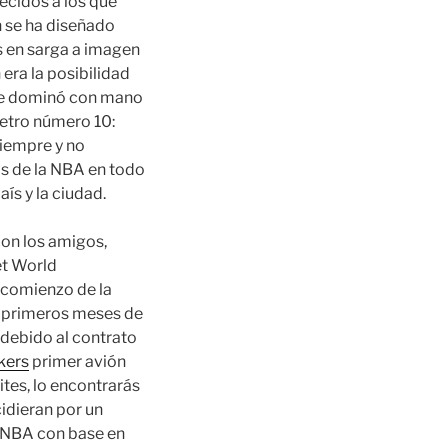
ecidos a los que
 se ha diseñado
s en sarga a imagen
era la posibilidad
 que dominó con mano
retro número 10:
siempre y no
os de la NBA en todo
ís y la ciudad.
con los amigos,
et World
 comienzo de la
 primeros meses de
debido al contrato
kers
primer avión
tes, lo encontrarás
cidieran por un
a NBA con base en