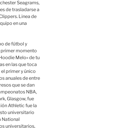
ochester Seagrams,
es de trasladarse a
Clippers. Linea de
equipo en una
o de fútbol y
el primer momento
«Hoodie Melo» de tu
ías en las que toca
 el primer y único
sos anuales de entre
gresos que se dan
s campeonatos NBA,
rk, Glasgow, fue
ón Athletic fue la
sto universitario
a National
s universitarios,