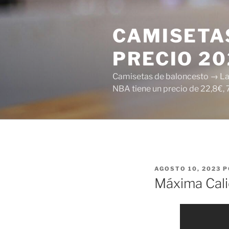
Saltar
al
CAMISETAS
contenido
PRECIO 2
Camisetas de baloncesto → Las 
NBA tiene un precio de 22,8€, 
PUBLICADO
AGOSTO 10, 2023
P
EL
Máxima Cali