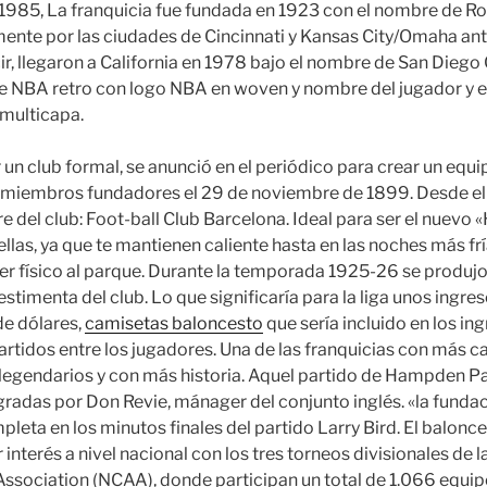
985, La franquicia fue fundada en 1923 con el nombre de R
nte por las ciudades de Cincinnati y Kansas City/Omaha ant
r, llegaron a California en 1978 bajo el nombre de San Diego 
de NBA retro con logo NBA en woven y nombre del jugador y 
 multicapa.
un club formal, se anunció en el periódico para crear un equip
 miembros fundadores el 29 de noviembre de 1899. Desde 
e del club: Foot-ball Club Barcelona. Ideal para ser el nuevo 
ellas, ya que te mantienen caliente hasta en las noches más fr
acer físico al parque. Durante la temporada 1925-26 se produjo
stimenta del club. Lo que significaría para la liga unos ingre
de dólares,
camisetas baloncesto
que sería incluido en los in
partidos entre los jugadores. Una de las franquicias con má
egendarios y con más historia. Aquel partido de Hampden Pa
gradas por Don Revie, mánager del conjunto inglés. «la fundaci
leta en los minutos finales del partido Larry Bird. El balonce
nterés a nivel nacional con los tres torneos divisionales de l
 Association (NCAA), donde participan un total de 1.066 equipo