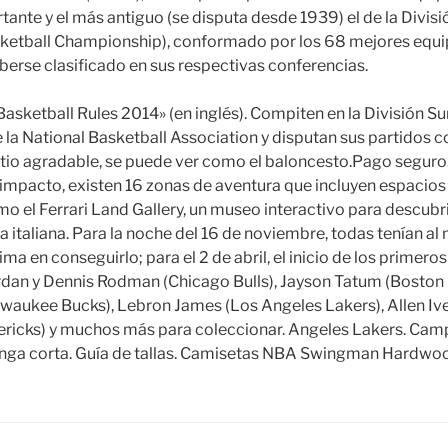
ante y el más antiguo (se disputa desde 1939) el de la Divisi
sketball Championship), conformado por los 68 mejores equip
aberse clasificado en sus respectivas conferencias.
l Basketball Rules 2014» (en inglés). Compiten en la División Su
 la National Basketball Association y disputan sus partidos c
itio agradable, se puede ver como el baloncesto.Pago segur
 impacto, existen 16 zonas de aventura que incluyen espacios i
o el Ferrari Land Gallery, un museo interactivo para descubrir
 italiana. Para la noche del 16 de noviembre, todas tenían al 
ma en conseguirlo; para el 2 de abril, el inicio de los primeros
ordan y Dennis Rodman (Chicago Bulls), Jayson Tatum (Boston C
aukee Bucks), Lebron James (Los Angeles Lakers), Allen Iver
ericks) y muchos más para coleccionar. Angeles Lakers. Ca
a corta. Guía de tallas. Camisetas NBA Swingman Hardwoo