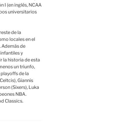
ón I (en inglés, NCAA
os universitarios
reste de la
omo locales en el
o. Además de
nfantiles y
 la historia de esta
menos un triunfo,
 playoffs de la
eltcis), Giannis
son (Sixers), Luka
mpeones NBA.
d Classics.