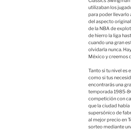
Classics Swingman e
utilizaban los jug
para poder llevarlo
del aspecto origina
de la NBA de explot
de hierro la liga ha
cuando una gran est
olvidarla nunca. Ha
México y creemos qu
Tanto si tu nivel e
como si tus necesid
encontrarás una gra
temporada 1985-8
competición con cam
que la ciudad había
supersónico de fabr
al mejor precio en T
sorteo mediante una