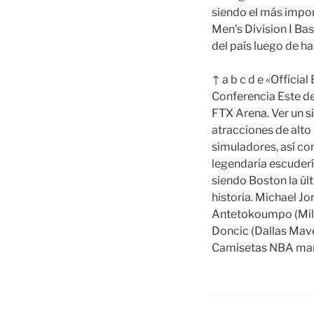
siendo el más import
Men’s Division I Ba
del país luego de h
↑ a b c d e «Officia
Conferencia Este de
FTX Arena. Ver un s
atracciones de alto
simuladores, así com
legendaria escudería
siendo Boston la últi
historia. Michael J
Antetokoumpo (Milw
Doncic (Dallas Mav
Camisetas NBA mang