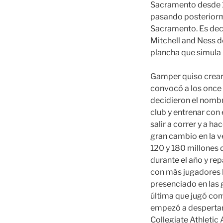
Sacramento desde 1
pasando posteriorme
Sacramento. Es deci
Mitchell and Ness 
plancha que simula
Gamper quiso crear 
convocó a los once
decidieron el nombr
club y entrenar con 
salir a correr y a h
gran cambio en la ve
120 y 180 millones 
durante el año y re
con más jugadores l
presenciado en las 
última que jugó comp
empezó a despertar i
Collegiate Athletic