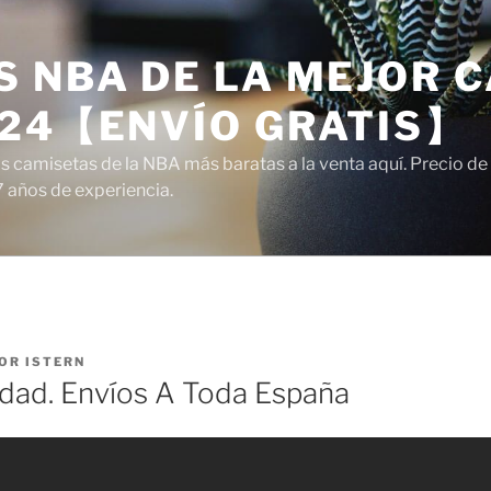
 NBA DE LA MEJOR C
024【ENVÍO GRATIS】
camisetas de la NBA más baratas a la venta aquí. Precio de a
7 años de experiencia.
OR
ISTERN
dad. Envíos A Toda España