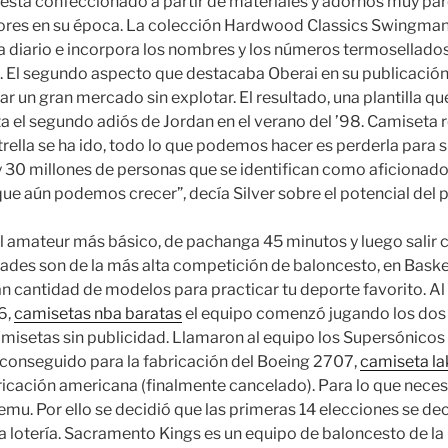
stá confeccionado a partir de materiales y adornos muy par
adores en su época. La colección Hardwood Classics Swingman
 a diario e incorpora los nombres y los números termosellado
l. El segundo aspecto que destacaba Oberai en su publicación 
ar un gran mercado sin explotar. El resultado, una plantilla
sta el segundo adiós de Jordan en el verano del ’98. Camiseta 
rella se ha ido, todo lo que podemos hacer es perderla para 
y 30 millones de personas que se identifican como aficionad
e aún podemos crecer”, decía Silver sobre el potencial del pa
s el amateur más básico, de pachanga 45 minutos y luego salir 
ades son de la más alta competición de baloncesto, en Bask
n cantidad de modelos para practicar tu deporte favorito. Al
6,
camisetas nba baratas
el equipo comenzó jugando los dos
isetas sin publicidad. Llamaron al equipo los Supersónicos 
 conseguido para la fabricación del Boeing 2707,
camiseta la
icación americana (finalmente cancelado). Para lo que necesi
emu. Por ello se decidió que las primeras 14 elecciones se de
 lotería. Sacramento Kings es un equipo de baloncesto de l