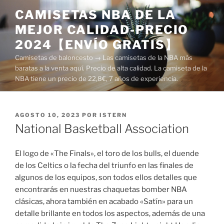
Saltar
CAMISETAS NBA DE LA
al
MEJOR CALIDAD-PRECIO
contenido
2024【ENVÍO GRATIS】
Camisetas de baloncesto → Las camisetas de la NBA más
baratas a la venta aquí. Precio de alta calidad. La camiseta de la
NBA tiene un precio de 22,8€, 7 años de experiencia.
PUBLICADO
AGOSTO 10, 2023
POR
ISTERN
EL
National Basketball Association
El logo de «The Finals», el toro de los bulls, el duende
de los Celtics o la fecha del triunfo en las finales de
algunos de los equipos, son todos ellos detalles que
encontrarás en nuestras chaquetas bomber NBA
clásicas, ahora también en acabado «Satín» para un
detalle brillante en todos los aspectos, además de una