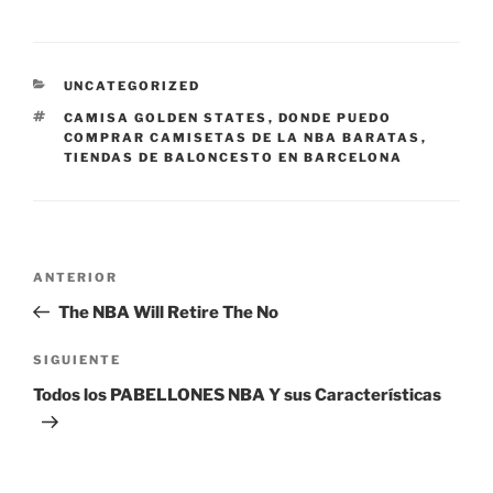
CATEGORÍAS
UNCATEGORIZED
ETIQUETAS
CAMISA GOLDEN STATES
,
DONDE PUEDO
COMPRAR CAMISETAS DE LA NBA BARATAS
,
TIENDAS DE BALONCESTO EN BARCELONA
Navegación
Entrada
ANTERIOR
de
anterior:
The NBA Will Retire The No
entradas
Siguiente
SIGUIENTE
entrada
Todos los PABELLONES NBA Y sus Características