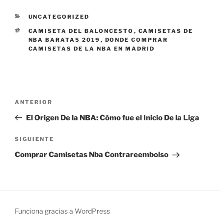
CATEGORÍAS
UNCATEGORIZED
ETIQUETAS
CAMISETA DEL BALONCESTO
,
CAMISETAS DE
NBA BARATAS 2019
,
DONDE COMPRAR
CAMISETAS DE LA NBA EN MADRID
Navegación
Entrada
ANTERIOR
de
anterior:
El Origen De la NBA: Cómo fue el Inicio De la Liga
entradas
Siguiente
SIGUIENTE
entrada
Comprar Camisetas Nba Contrareembolso
Funciona gracias a WordPress