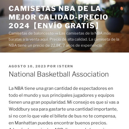
Saltar
CAMISETAS NBA DE LA
al
MEJOR CALIDAD-PRECIO
contenido
2024【ENVÍO GRATIS】
Camisetas de baloncesto → Las camisetas de la NBA más
baratas a la venta aquí. Precio de alta calidad. La camiseta de la
NBA tiene un precio de 22,8€, 7 años de experiencia.
PUBLICADO
AGOSTO 10, 2023
POR
ISTERN
EL
National Basketball Association
La NBA tiene una gran cantidad de espectadores en
todo el mundo y sus principales jugadores y equipos
tienen una gran popularidad. Mi consejo es que si vas a
Woddbury sea para gastarte una cantidad importante,
si no con lo que vale el billete de bus no te compensa,
en Manhattan puedes encontrar buenos precios.