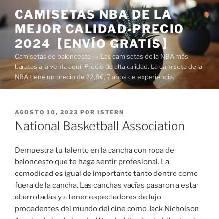
Saltar
CAMISETAS NBA DE LA
al
MEJOR CALIDAD-PRECIO
contenido
2024【ENVÍO GRATIS】
Camisetas de baloncesto → Las camisetas de la NBA más
baratas a la venta aquí. Precio de alta calidad. La camiseta de la
NBA tiene un precio de 22,8€, 7 años de experiencia.
PUBLICADO
AGOSTO 10, 2023
POR
ISTERN
EL
National Basketball Association
Demuestra tu talento en la cancha con ropa de
baloncesto que te haga sentir profesional. La
comodidad es igual de importante tanto dentro como
fuera de la cancha. Las canchas vacías pasaron a estar
abarrotadas y a tener espectadores de lujo
procedentes del mundo del cine como Jack Nicholson