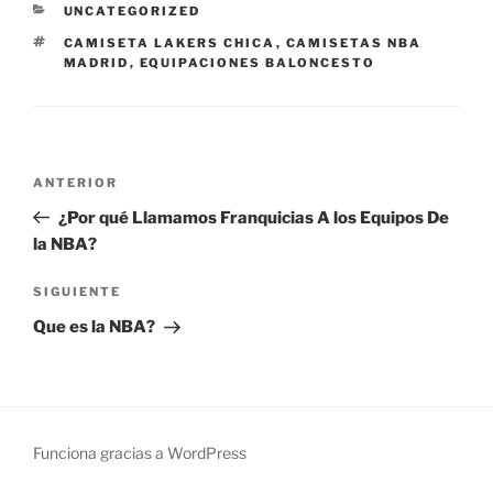
CATEGORÍAS
UNCATEGORIZED
ETIQUETAS
CAMISETA LAKERS CHICA
,
CAMISETAS NBA
MADRID
,
EQUIPACIONES BALONCESTO
Navegación
Entrada
ANTERIOR
de
anterior:
¿Por qué Llamamos Franquicias A los Equipos De
entradas
la NBA?
Siguiente
SIGUIENTE
entrada
Que es la NBA?
Funciona gracias a WordPress