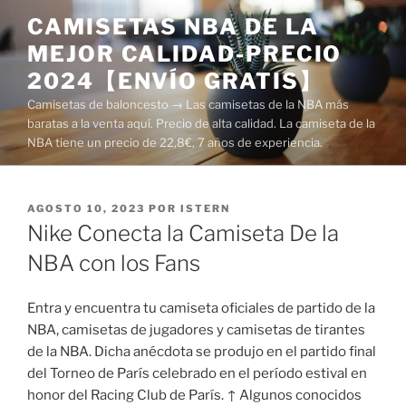
Saltar
CAMISETAS NBA DE LA
al
MEJOR CALIDAD-PRECIO
contenido
2024【ENVÍO GRATIS】
Camisetas de baloncesto → Las camisetas de la NBA más
baratas a la venta aquí. Precio de alta calidad. La camiseta de la
NBA tiene un precio de 22,8€, 7 años de experiencia.
PUBLICADO
AGOSTO 10, 2023
POR
ISTERN
EL
Nike Conecta la Camiseta De la
NBA con los Fans
Entra y encuentra tu camiseta oficiales de partido de la
NBA, camisetas de jugadores y camisetas de tirantes
de la NBA. Dicha anécdota se produjo en el partido final
del Torneo de París celebrado en el período estival en
honor del Racing Club de París. ↑ Algunos conocidos