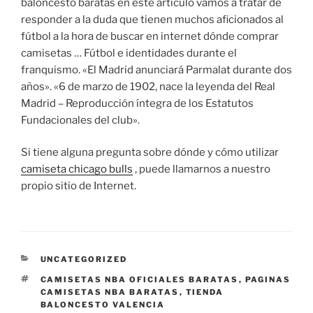
baloncesto baratas en este artículo vamos a tratar de
responder a la duda que tienen muchos aficionados al
fútbol a la hora de buscar en internet dónde comprar
camisetas … Fútbol e identidades durante el
franquismo. «El Madrid anunciará Parmalat durante dos
años». «6 de marzo de 1902, nace la leyenda del Real
Madrid – Reproducción íntegra de los Estatutos
Fundacionales del club».
Si tiene alguna pregunta sobre dónde y cómo utilizar
camiseta chicago bulls
, puede llamarnos a nuestro
propio sitio de Internet.
CATEGORÍAS
UNCATEGORIZED
ETIQUETAS
CAMISETAS NBA OFICIALES BARATAS
,
PAGINAS
CAMISETAS NBA BARATAS
,
TIENDA
BALONCESTO VALENCIA