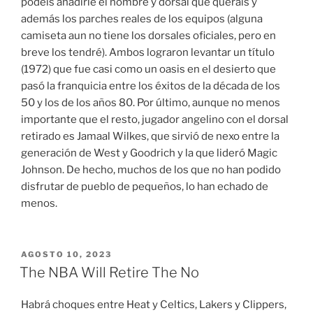
podéis añadirle el nombre y dorsal que queráis y
además los parches reales de los equipos (alguna
camiseta aun no tiene los dorsales oficiales, pero en
breve los tendré). Ambos lograron levantar un título
(1972) que fue casi como un oasis en el desierto que
pasó la franquicia entre los éxitos de la década de los
50 y los de los años 80. Por último, aunque no menos
importante que el resto, jugador angelino con el dorsal
retirado es Jamaal Wilkes, que sirvió de nexo entre la
generación de West y Goodrich y la que lideró Magic
Johnson. De hecho, muchos de los que no han podido
disfrutar de pueblo de pequeños, lo han echado de
menos.
PUBLICADO
AGOSTO 10, 2023
EL
The NBA Will Retire The No
Habrá choques entre Heat y Celtics, Lakers y Clippers,