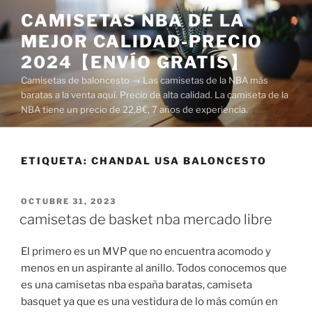
Saltar
CAMISETAS NBA DE LA
al
MEJOR CALIDAD-PRECIO
contenido
2024【ENVÍO GRATIS】
Camisetas de baloncesto → Las camisetas de la NBA más
baratas a la venta aquí. Precio de alta calidad. La camiseta de la
NBA tiene un precio de 22,8€, 7 años de experiencia.
ETIQUETA:
CHANDAL USA BALONCESTO
PUBLICADO
OCTUBRE 31, 2023
EL
camisetas de basket nba mercado libre
El primero es un MVP que no encuentra acomodo y
menos en un aspirante al anillo. Todos conocemos que
es una camisetas nba españa baratas, camiseta
basquet ya que es una vestidura de lo más común en