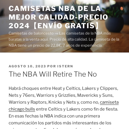
Saltar
CAMISETAS NBA DE LA
al
MEJOR CALIDAD-PRECIO
contenido
2024【ENVÍO GRATIS】
Camisetas de baloncesto → Las camisetas de la NBA más
baratas a la venta aquí. Precio de alta calidad. La camiseta de la
NBA tiene un precio de 22,8€, 7 años de experiencia.
PUBLICADO
AGOSTO 10, 2023
POR
ISTERN
EL
The NBA Will Retire The No
Habrá choques entre Heat y Celtics, Lakers y Clippers,
Nets y 76ers, Warriors y Grizzlies, Mavericks y Suns,
Warriors y Raptors, Knicks y Nets y, como no,
camiseta
chicago bulls
entre Celtics y Lakers como fin de fiesta.
En esas fechas la NBA indica con una primera
comunicación los partidos más interesantes de los