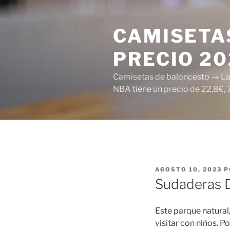
Saltar
al
CAMISETAS
contenido
PRECIO 2
Camisetas de baloncesto → Las 
NBA tiene un precio de 22,8€, 
PUBLICADO
AGOSTO 10, 2023
P
EL
Sudaderas 
Este parque natural
visitar con niños. 