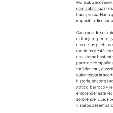
Mónsul, Genoveses, 
camisetas nba
no ha
buen precio. Nada q
imposible diseños a
Cada uno de sus mi
extranjero, peritos 
uno de los pueblos 
montaña y está cor
un sistema bastant
parte de compañías
turística muy divert
quien tenga la suer
historia, encontránd
gótico, barroco y re
emprender este reco
sorprender que, a p
viajeros desembarq