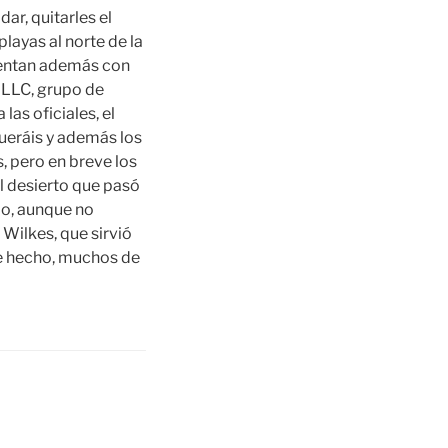
dar, quitarles el
layas al norte de la
cuentan además con
 LLC, grupo de
as oficiales, el
queráis y además los
, pero en breve los
el desierto que pasó
imo, aunque no
Wilkes, que sirvió
De hecho, muchos de