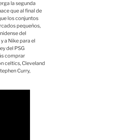
erga la segunda
ace que al final de
que los conjuntos
ercados pequeños,
unidense del
y a Nike para el
sey del PSG
rás comprar
 celtics, Cleveland
Stephen Curry,