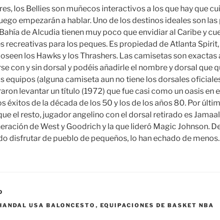
ores, los Bellies son muñecos interactivos a los que hay que cui
uego empezarán a hablar. Uno de los destinos ideales son las p
 la Bahía de Alcudia tienen muy poco que envidiar al Caribe y 
recreativas para los peques. Es propiedad de Atlanta Spirit,
oseen los Hawks y los Thrashers. Las camisetas son exactas a l
e con y sin dorsal y podéis añadirle el nombre y dorsal que 
s equipos (alguna camiseta aun no tiene los dorsales oficiales
aron levantar un título (1972) que fue casi como un oasis en 
los éxitos de la década de los 50 y los de los años 80. Por últ
e el resto, jugador angelino con el dorsal retirado es Jamaal 
neración de West y Goodrich y la que lideró Magic Johnson. 
do disfrutar de pueblo de pequeños, lo han echado de menos.
D
HANDAL USA BALONCESTO
,
EQUIPACIONES DE BASKET NBA