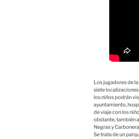
Los jugadores de la
siete localizaciones
los niños podrán vi
ayuntamiento, hospit
de viaje con los niñ
obstante, también 
Negras y Carbonera,
Se trata de un parq