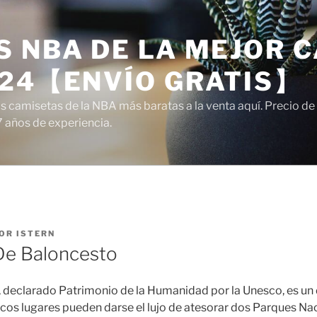
 NBA DE LA MEJOR C
024【ENVÍO GRATIS】
camisetas de la NBA más baratas a la venta aquí. Precio de a
7 años de experiencia.
OR
ISTERN
De Baloncesto
, declarado Patrimonio de la Humanidad por la Unesco, es un 
Pocos lugares pueden darse el lujo de atesorar dos Parques Na