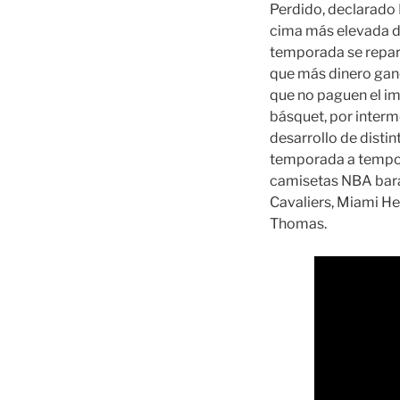
Perdido, declarado 
cima más elevada de
temporada se repart
que más dinero gan
que no paguen el im
básquet, por interme
desarrollo de disti
temporada a tempora
camisetas NBA bara
Cavaliers, Miami He
Thomas.