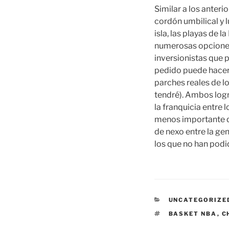
Similar a los anteri
cordón umbilical y l
isla, las playas de
numerosas opciones 
inversionistas que p
pedido puede hacers
parches reales de lo
tendré). Ambos logr
la franquicia entre 
menos importante qu
de nexo entre la ge
los que no han podi
CATEGORÍAS
UNCATEGORIZE
ETIQUETAS
BASKET NBA
,
C