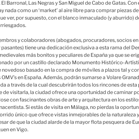
El Barronal, Las Negras y San Miguel de Cabo de Gatas. Con 
y nada como un ‘market’ al aire libre para comprar piezas d
ue ver, por supuesto, con el blanco inmaculado (y aburrido) 
rriesgados.
embros y colaboradores (abogados, procuradores, socios en 
y pasantes) tiene una dedicación exclusiva a esta rama del De
medievales más bonitos y peculiares de España ya que se erige
onado por un castillo declarado Monumento Histórico-Artíst
e novedoso basado en la compra de móviles a plazos tal y c
 OMV’s en España. Además, podrán sumarse a Volare Granada,
ida a través de la cual descubrirán todos los rincones de esta
te de visitarla, la ciudad ofrece una oportunidad de caminar p
ose con fascinantes obras de arte y arquitectura en los estil
nacentista. Si estás de visita en Málaga, no pierdas la oportu
rrido único que ofrece vistas inmejorables de la naturaleza y 
esar de que la ciudad alarde de la mayor flota pesquera de E
uen en Vigo.