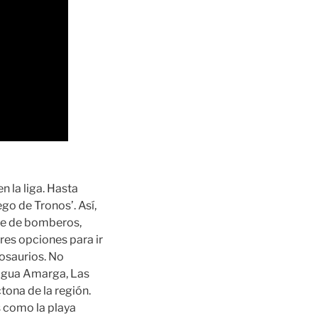
 la liga. Hasta
ego de Tronos’. Así,
que de bomberos,
ores opciones para ir
nosaurios. No
Agua Amarga, Las
ona de la región.
s como la playa