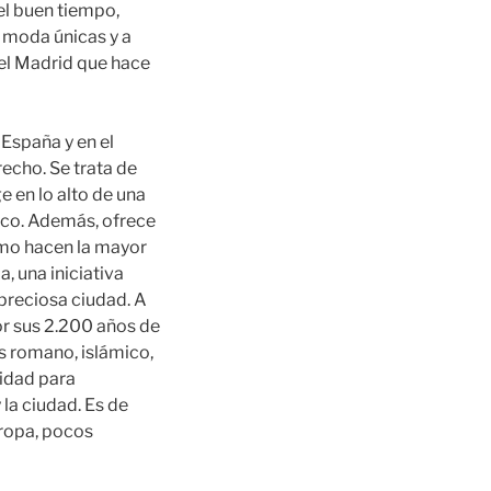
el buen tiempo,
e moda únicas y a
del Madrid que hace
España y en el
recho. Se trata de
 en lo alto de una
ico. Además, ofrece
omo hacen la mayor
 una iniciativa
 preciosa ciudad. A
or sus 2.200 años de
os romano, islámico,
nidad para
la ciudad. Es de
uropa, pocos