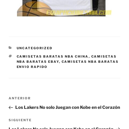
CATEGORÍAS
UNCATEGORIZED
ETIQUETAS
CAMISETAS BARATAS NBA CHINA
,
CAMISETAS
NBA BARATAS EBAY
,
CAMISETAS NBA BARATAS
ENVIO RAPIDO
Navegación
Entrada
ANTERIOR
de
anterior:
Los Lakers No solo Juegan con Kobe en el Corazón
entradas
Siguiente
SIGUIENTE
entrada